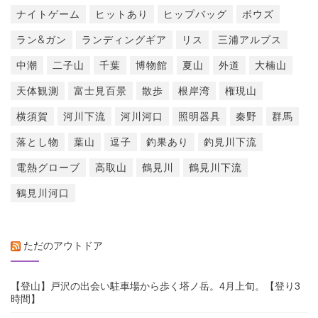
ナイトゲーム
ヒットあり
ヒップバッグ
ボウズ
ラン&ガン
ランディングギア
リス
三浦アルプス
中潮
二子山
千葉
博物館
夏山
外道
大楠山
天体観測
富士見百景
散歩
根岸湾
権現山
横須賀
河川下流
河川河口
照明器具
秦野
群馬
落とし物
葉山
逗子
釣果あり
釣見川下流
電熱グローブ
高取山
鶴見川
鶴見川下流
鶴見川河口
ただのアウトドア
【登山】戸沢の出会い駐車場から歩く塔ノ岳。4月上旬。【登り3
時間】