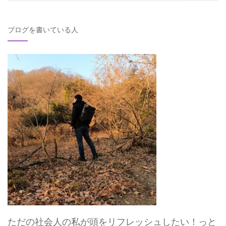
ョ
索
ン
対
ブログを書いている人
象:
ただの社会人の私が頭をリフレッシュしたい！っと