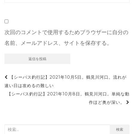
次回のコメントで使用するためブラウザーに自分の
名前、メールアドレス、サイトを保存する。
投
【シーバス釣行記】2021年10月5日。鶴見川河口。流れが
稿
速い日は攻めるの難しい
ナ
【シーバス釣行記】2021年10月8日。鶴見川河口。単純な動
ビ
作ほど奥が深い。
ゲ
ー
シ
検
検索