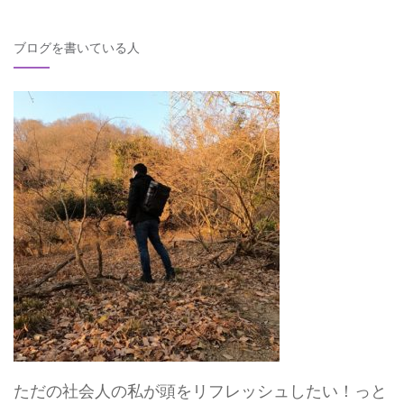
索
対
ブログを書いている人
象:
ただの社会人の私が頭をリフレッシュしたい！っと