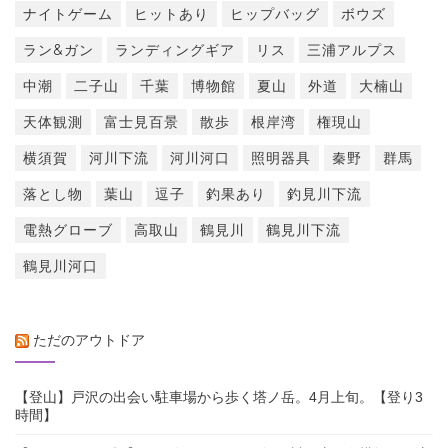
ナイトゲーム
ヒットあり
ヒップバッグ
ボウズ
ラン&ガン
ランディングギア
リス
三浦アルプス
中潮
二子山
千葉
博物館
夏山
外道
大楠山
天体観測
富士見百景
散歩
根岸湾
権現山
横須賀
河川下流
河川河口
照明器具
秦野
群馬
落とし物
葉山
逗子
釣果あり
釣見川下流
電熱グローブ
高取山
鶴見川
鶴見川下流
鶴見川河口
ただのアウトドア
【登山】戸沢の出会い駐車場から歩く塔ノ岳。4月上旬。【登り3
時間】