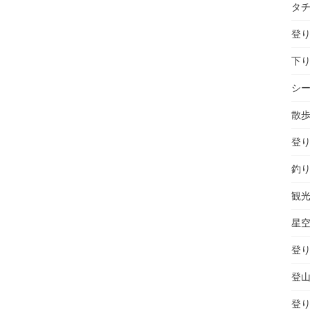
タ
登り
下り
シ
散
登り
釣
観
星
登り
登山
登り