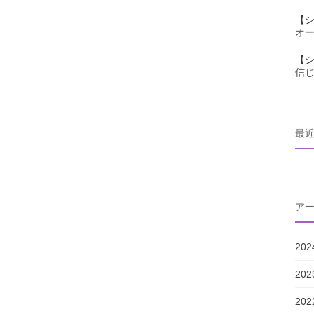
【シ
オ
【シ
信
最
ア
20
20
20