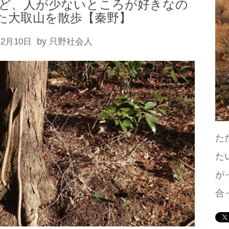
けど、人が少ないところが好きなの
た大取山を散歩【秦野】
by
年2月10日
只野社会人
た
た
が
合