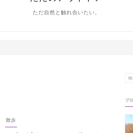
ただ自然と触れ合いたい。
検
索
対
ブ
象:
散歩