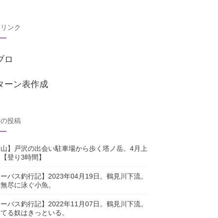
部リンク
ブロ
ターン表作成
近の投稿
登山】戸沢の出会い駐車場から歩く塔ノ岳。4月上
【登り3時間】
ーバス釣行記】2023年04月19日。鶴見川下流。
横無尽に泳ぐ小魚。
ーバス釣行記】2022年11月07日。鶴見川下流。
ってる奴はきっといる。