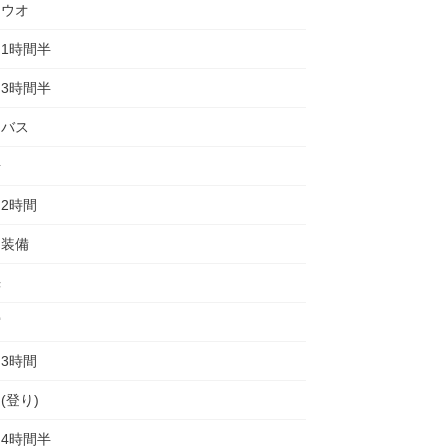
チウオ
1時間半
3時間半
ーバス
歩
2時間
り装備
光
空
3時間
(登り)
4時間半