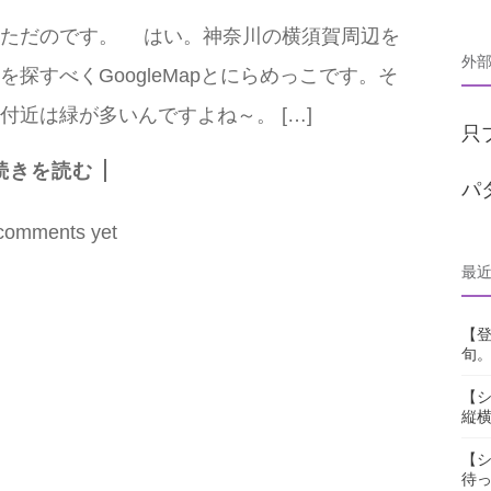
ただのです。 はい。神奈川の横須賀周辺を
外
探すべくGoogleMapとにらめっこです。そ
近は緑が多いんですよね～。 […]
只
続きを読む
パ
comments yet
最
【
旬。
【シ
縦
【シ
待