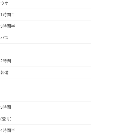
チウオ
1時間半
3時間半
ーバス
歩
2時間
り装備
光
空
3時間
(登り)
4時間半