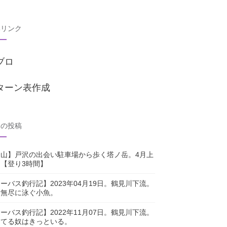
部リンク
ブロ
ターン表作成
近の投稿
登山】戸沢の出会い駐車場から歩く塔ノ岳。4月上
【登り3時間】
ーバス釣行記】2023年04月19日。鶴見川下流。
横無尽に泳ぐ小魚。
ーバス釣行記】2022年11月07日。鶴見川下流。
ってる奴はきっといる。