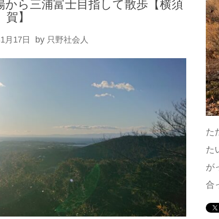
場から三浦富士目指して散歩【横須
賀】
by
年1月17日
只野社会人
た
た
が
合