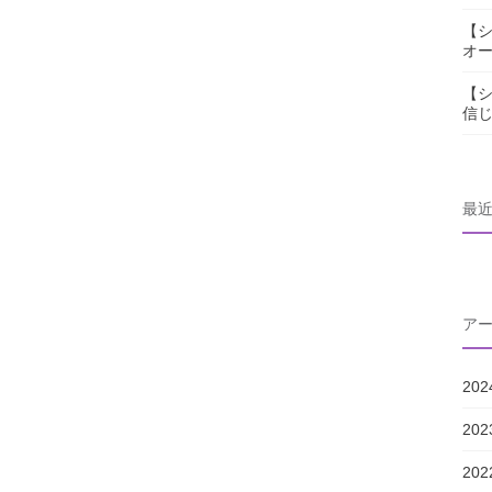
【シ
オ
【シ
信
最
ア
20
20
20