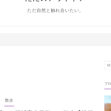
ただ自然と触れ合いたい。
検
索
対
ブ
象:
散歩