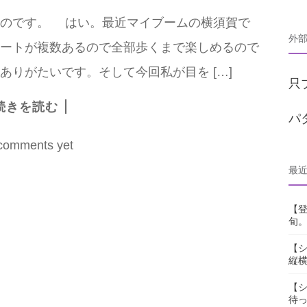
のです。 はい。最近マイブームの横須賀で
外
ートが複数あるので全部歩くまで楽しめるので
りがたいです。そして今回私が目を […]
只
続きを読む
パ
comments yet
最
【
旬。
【シ
縦
【シ
待