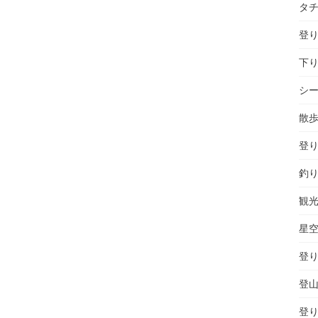
タ
登り
下り
シ
散
登り
釣
観
星
登り
登山
登り