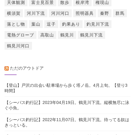
天体観測
富士見百景
散歩
根岸湾
権現山
横須賀
河川下流
河川河口
照明器具
秦野
群馬
落とし物
葉山
逗子
釣果あり
釣見川下流
電熱グローブ
高取山
鶴見川
鶴見川下流
鶴見川河口
ただのアウトドア
【登山】戸沢の出会い駐車場から歩く塔ノ岳。4月上旬。【登り3
時間】
【シーバス釣行記】2023年04月19日。鶴見川下流。縦横無尽に泳
ぐ小魚。
【シーバス釣行記】2022年11月07日。鶴見川下流。待ってる奴は
きっといる。